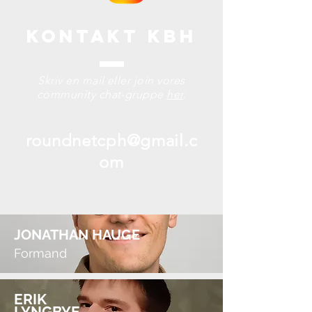
kontakt KBH
Skriv en mail eller join vores
community chat-gruppe
her
.
roundnetcph@gmail.c
om
JONATHAN HAUGE
Formand
ERIK
LYNGBYE