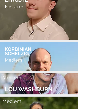
Kasserer
KORBINIAN
SCHELZIG
Medlem
Medlem
LOU WASHBURN
Medlem