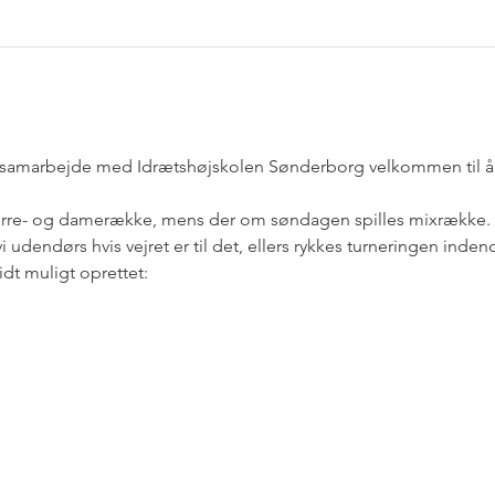
samarbejde med Idrætshøjskolen Sønderborg velkommen til åre
erre- og damerække, mens der om søndagen spilles mixrække. 
udendørs hvis vejret er til det, ellers rykkes turneringen indend
dt muligt oprettet: 