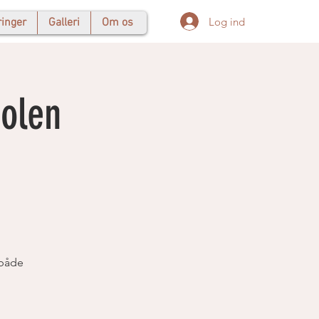
Log ind
ringer
Galleri
Om os
kolen
 både